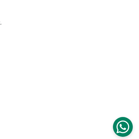
. 
Halaman
Pengajuan Jaminan BPKB Motor
Peng
ajuan Jaminan BPKB Mobil