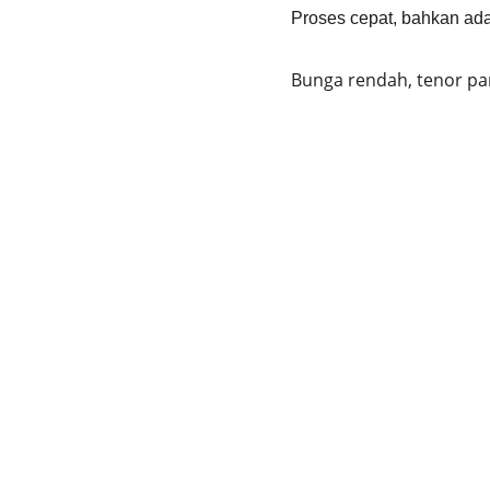
Proses cepat, bahkan ada
Bunga rendah, tenor pan
Hubungi 
0882 0004
Copyright © All rights reserved.