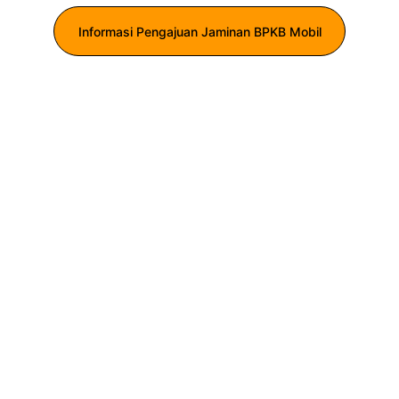
Informasi Pengajuan Jaminan BPKB Mobil