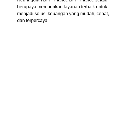
berupaya memberikan layanan terbaik untuk 
menjadi solusi keuangan yang mudah, cepat, 
dan terpercaya