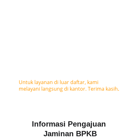
Informasi Pelunasan langsung ke kantor.
Informasi Tunggakan langsung ke 
kantor.
Request BPKB atau Pengambilan 
BPKB langsung ke kantor.
TOUP UP langsung ke kantor.
Untuk layanan di luar daftar, kami 
melayani langsung di kantor. Terima kasih
.
Informasi Pengajuan 
Jaminan BPKB