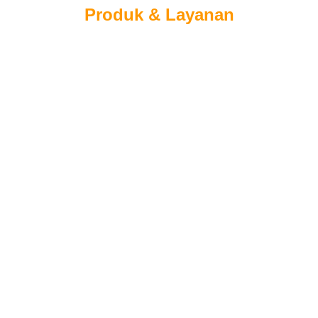
Produk & Layanan
Akses Layanan di sini adalah :
✅ 
Simulasi kredit Jaminan BPKB Mobil
✅ 
Simulasi kredit Jaminan BPKB Motor
✅ 
Pengajuan online Jaminan BPKB Mobil
✅ 
Pengajuan online Jaminan BPKB Motor
✅ 
10 Menit setelah melengkapi data From di 
WA, Kamu akan di hubungi petugas BFI 
Finance