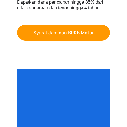
Dapatkan dana pencairan hingga 85% dari 
nilai kendaraan dan tenor hingga 4 tahun
Syarat Jaminan BPKB Motor