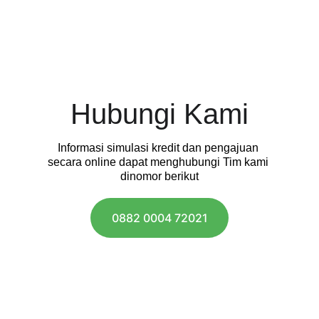
Hubungi Kami
Informasi simulasi kredit dan pengajuan 
secara online dapat menghubungi Tim kami 
dinomor berikut
0882 0004 72021