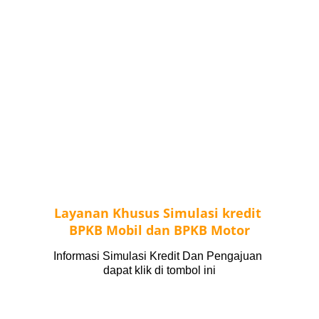
Layanan Khusus Simulasi kredit 
BPKB Mobil dan BPKB Motor
Informasi Simulasi Kredit Dan Pengajuan 
dapat klik di tombol ini