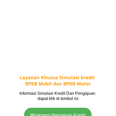
Layanan Khusus Simulasi kredit 
BPKB Mobil dan BPKB Motor
Informasi Simulasi Kredit Dan Pengajuan 
dapat klik di tombol ini
Whatsapp Pengajuan Kredit