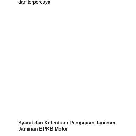
dan terpercaya
Syarat dan Ketentuan Pengajuan Jaminan 
Jaminan BPKB Motor