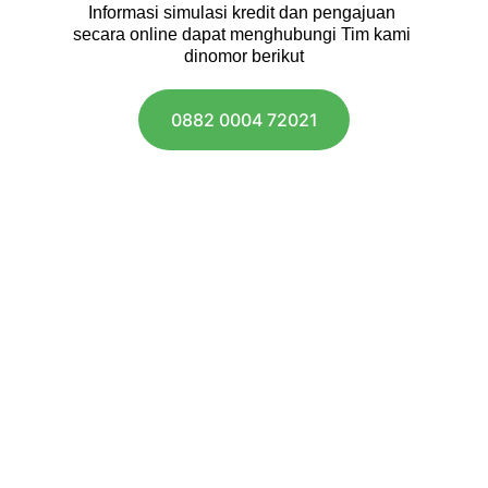
Informasi simulasi kredit dan pengajuan 
secara online dapat menghubungi Tim kami 
dinomor berikut
0882 0004 72021
Hubungi Kami
0882 0004 72021