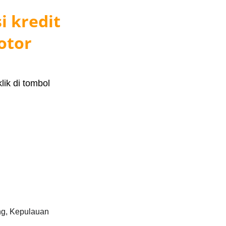
 kredit 
otor
ik di tombol 
ng, Kepulauan 