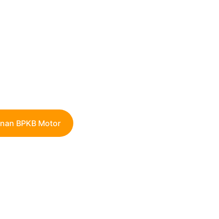
 pinjaman dengan proses 
n tenor maksimal hingga 24 
inan BPKB Motor