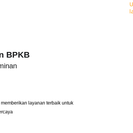
U
l
an BPKB
minan 
memberikan layanan terbaik untuk 
ercaya