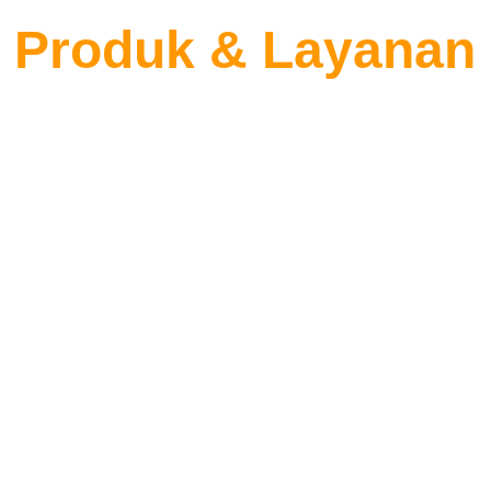
Produk & Layanan
D
y
I
u akan 