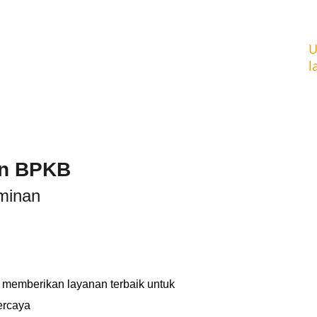
U
l
an BPKB
minan 
memberikan layanan terbaik untuk 
ercaya