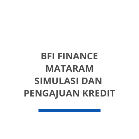
 BFI FINANCE 
MATARAM
SIMULASI DAN 
PENGAJUAN KREDIT