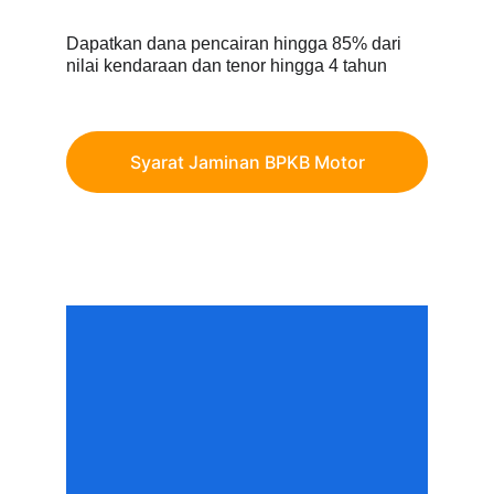
Dapatkan dana pencairan hingga 85% dari 
nilai kendaraan dan tenor hingga 4 tahun
Syarat Jaminan BPKB Motor