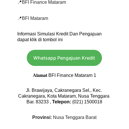
📍BFI Finance Mataram 
📍BFI Mataram
Informasi Simulasi Kredit Dan Pengajuan 
dapat klik di tombol ini
Whatsapp Pengajuan Kredit
Alamat 
BFI Finance Mataram 1
Jl. Brawijaya, Cakranegara Sel., Kec. 
Cakranegara, Kota Mataram, Nusa Tenggara 
Bar. 83233 , 
Telepon: 
(021) 1500018
Provinsi: 
Nusa Tenggara Barat