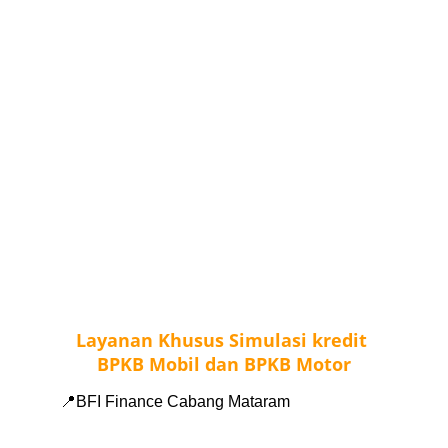
Layanan Khusus Simulasi kredit 
BPKB Mobil dan BPKB Motor
📍BFI Finance Cabang Mataram 