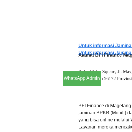
Untuk informasi Jamin
Untuk informasi Jamin
Alamat BFI Finance Ma
Ruko Metro Square, Jl. Ma
WhatsApp Admin
Jawa Tengah 56172 
Provinsi
BFI Finance di Magelan
jaminan BPKB (Mobil ) da
yang bisa online melalui 
Layanan mereka mencaku