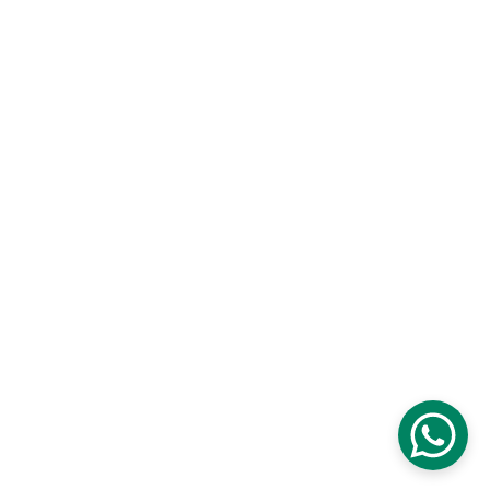
Halaman
Pengajuan Jaminan BPKB Motor
Peng
ajuan Jaminan BPKB Mobil