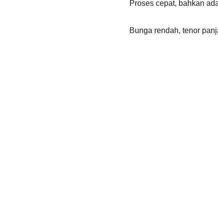
Proses cepat, bahkan ada
Bunga rendah, tenor panj
Hubungi 
0882 0004
Copyright © All rights reserved.