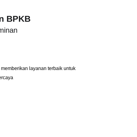
an BPKB
minan 
memberikan layanan terbaik untuk 
ercaya