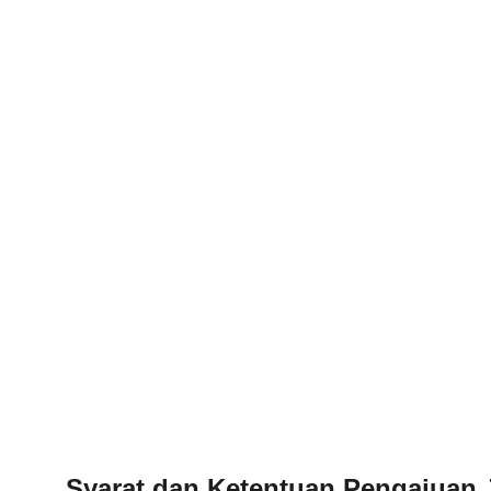
Syarat dan Ketentuan Pengajuan 