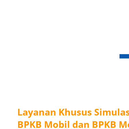
Layanan Khusus Simulasi
BPKB Mobil dan BPKB M