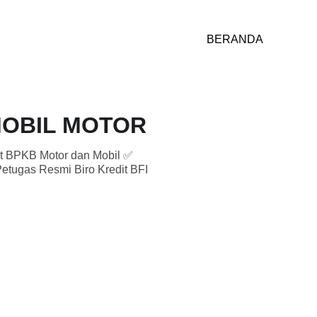
BERANDA
MOBIL MOTOR
dit BPKB Motor dan Mobil ✅
etugas Resmi Biro Kredit BFI