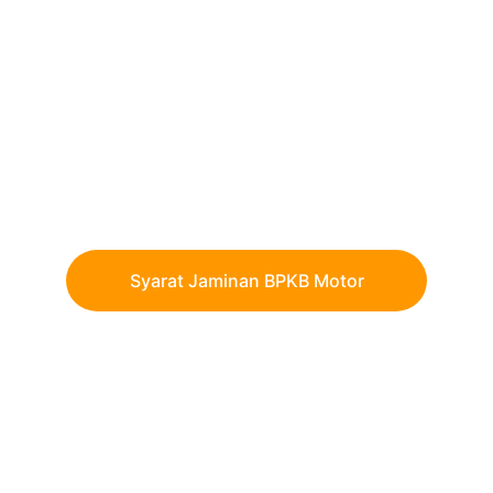
Dapatkan pinjaman dengan proses cepat dan tenor 
maksimal hingga 24 bulan.
Syarat Jaminan BPKB Motor