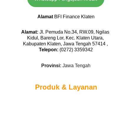
Alamat 
BFI Finance Klaten
Alamat
: 
Jl. Pemuda No.34, RW.09, Ngilas 
Kidul, Bareng Lor, Kec. Klaten Utara, 
Kabupaten Klaten, Jawa Tengah 57414 , 
Telepon: 
(0272) 3359342
Provinsi: 
Jawa Tengah
Produk & Layanan
Akses Layanan di sini adalah :
✅ 
Simulasi kredit Jaminan BPKB Mobil
✅ 
Simulasi kredit Jaminan BPKB Motor