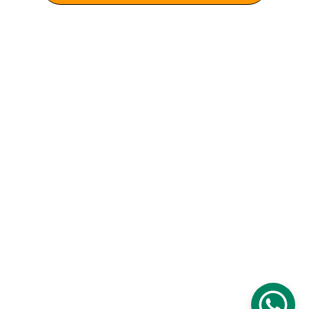
Hubungi Kami
0882 0004 72021
Halaman
Pengajuan Jaminan BPKB Motor
Peng
ajuan Jaminan BPKB Mobil