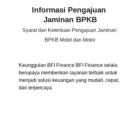
Informasi Pengajuan 
Jaminan BPKB
Syarat dan Ketentuan Pengajuan Jaminan 
BPKB Mobil dan Motor
Keunggulan BFI Finance BFI Finance selalu 
berupaya memberikan layanan terbaik untuk 
menjadi solusi keuangan yang mudah, cepat, 
dan terpercaya