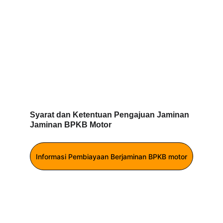
Syarat dan Ketentuan Pengajuan Jaminan 
Jaminan BPKB Motor
Informasi Pembiayaan Berjaminan BPKB motor