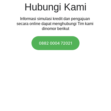
Hubungi Kami
Informasi simulasi kredit dan pengajuan 
secara online dapat menghubungi Tim kami 
dinomor berikut
0882 0004 72021