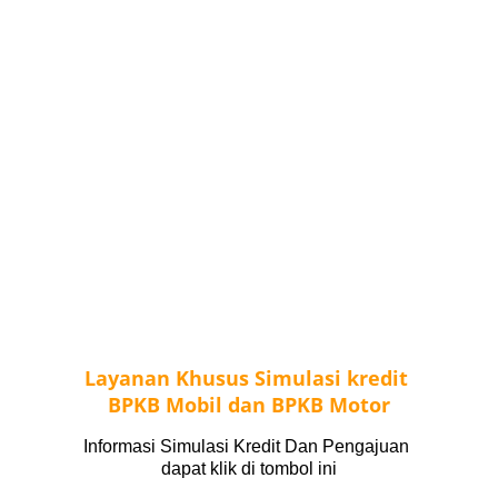
Layanan Khusus Simulasi kredit 
BPKB Mobil dan BPKB Motor
Informasi Simulasi Kredit Dan Pengajuan 
dapat klik di tombol ini