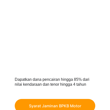
Dapatkan dana pencairan hingga 85% dari 
nilai kendaraan dan tenor hingga 4 tahun
Syarat Jaminan BPKB Motor