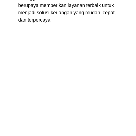
berupaya memberikan layanan terbaik untuk 
menjadi solusi keuangan yang mudah, cepat, 
dan terpercaya