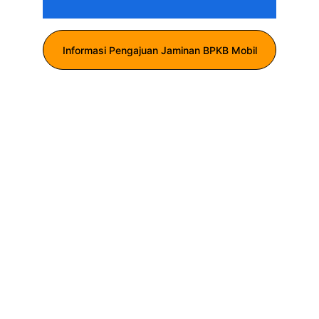
Informasi Pengajuan Jaminan BPKB Mobil
Hubungi Kami
0882 0004 72021