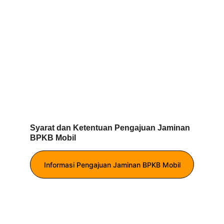
Syarat dan Ketentuan Pengajuan Jaminan 
BPKB Mobil
Informasi Pengajuan Jaminan BPKB Mobil