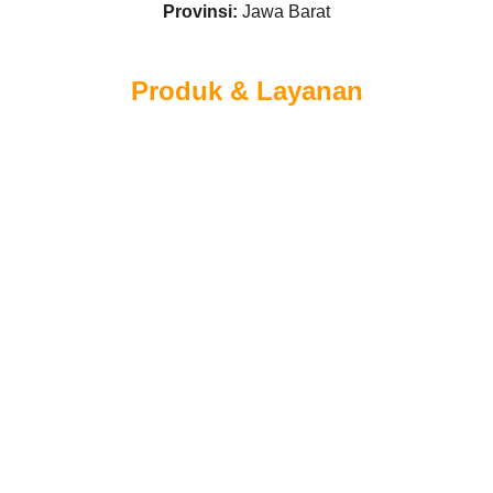
Provinsi: 
Jawa Barat
Produk & Layanan
Akses Layanan di sini adalah :
✅ 
Simulasi kredit Jaminan BPKB Mobil
✅ 
Simulasi kredit Jaminan BPKB Motor
✅ 
Pengajuan online Jaminan BPKB Mobil
✅ 
Pengajuan online Jaminan BPKB Motor
✅ 
10 Menit setelah melengkapi data From di 
WA, Kamu akan di hubungi petugas BFI 
Finance