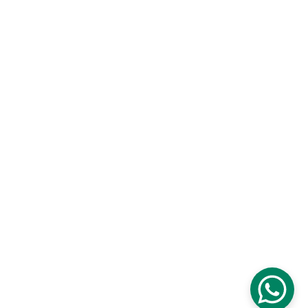
Hubungi Kami
0882 0004 72021
Halaman
Pengajuan Jaminan BPKB Motor
Peng
ajuan Jaminan BPKB Mobil