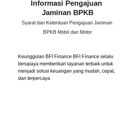
Informasi Pengajuan 
Jaminan BPKB
Syarat dan Ketentuan Pengajuan Jaminan 
BPKB Mobil dan Motor
Keunggulan BFI Finance BFI Finance selalu 
berupaya memberikan layanan terbaik untuk 
menjadi solusi keuangan yang mudah, cepat, 
dan terpercaya