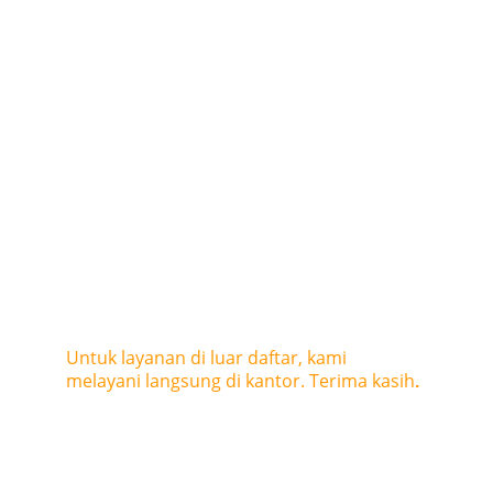
bisa di Akses dan di Informasikan di sini adalah 
:
Informasi Pelunasan langsung ke kantor.
Informasi Tunggakan langsung ke 
kantor.
Request BPKB atau Pengambilan 
BPKB langsung ke kantor.
TOUP UP langsung ke kantor.
Untuk layanan di luar daftar, kami 
melayani langsung di kantor. Terima kasih
.