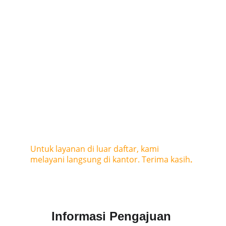
Informasi Pelunasan langsung ke kantor.
Informasi Tunggakan langsung ke 
kantor.
Request BPKB atau Pengambilan 
BPKB langsung ke kantor.
TOUP UP langsung ke kantor.
Untuk layanan di luar daftar, kami 
melayani langsung di kantor. Terima kasih
.
Informasi Pengajuan 