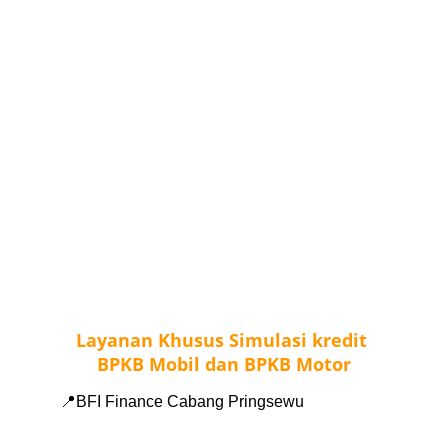
Layanan Khusus Simulasi kredit 
BPKB Mobil dan BPKB Motor
📍BFI Finance Cabang Pringsewu 