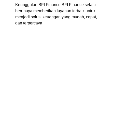
Keunggulan BFI Finance BFI Finance selalu 
berupaya memberikan layanan terbaik untuk 
menjadi solusi keuangan yang mudah, cepat, 
dan terpercaya