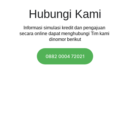
Hubungi Kami
Informasi simulasi kredit dan pengajuan 
secara online dapat menghubungi Tim kami 
dinomor berikut
0882 0004 72021