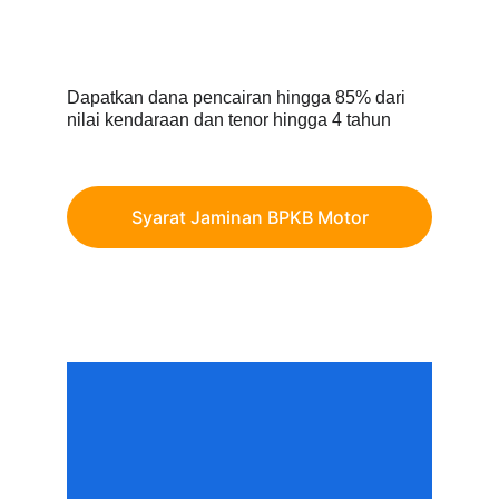
Dapatkan dana pencairan hingga 85% dari 
nilai kendaraan dan tenor hingga 4 tahun
Syarat Jaminan BPKB Motor