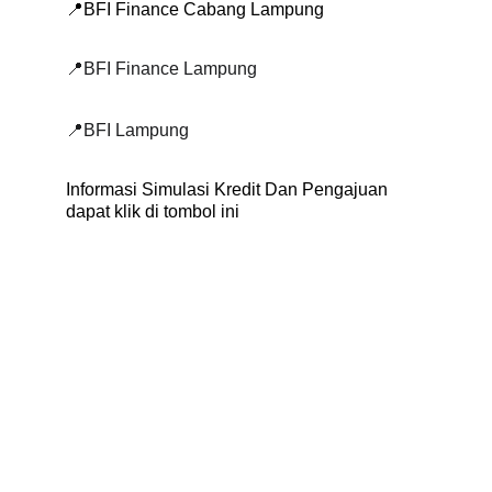
📍BFI Finance Cabang Lampung 
📍BFI Finance Lampung 
📍BFI Lampung
Informasi Simulasi Kredit Dan Pengajuan 
dapat klik di tombol ini