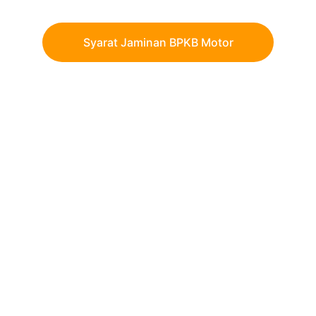
Syarat Jaminan BPKB Motor