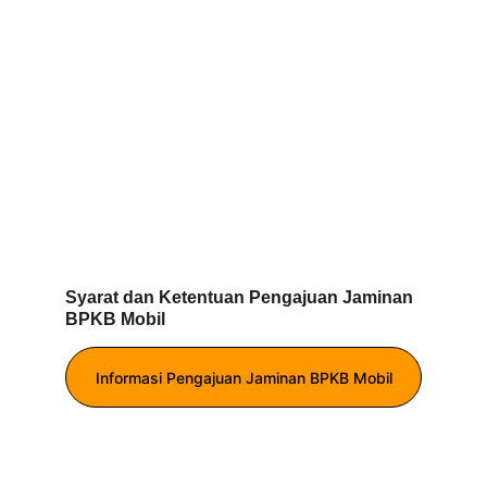
Syarat dan Ketentuan Pengajuan Jaminan 
BPKB Mobil
Informasi Pengajuan Jaminan BPKB Mobil