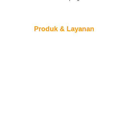
Produk & Layanan
Akses Layanan di sini adalah :
✅ 
Simulasi kredit Jaminan BPKB Mobil
✅ 
Simulasi kredit Jaminan BPKB Motor
✅ 
Pengajuan online Jaminan BPKB Mobil
✅ 
Pengajuan online Jaminan BPKB Motor
✅ 
10 Menit setelah melengkapi data From di 
WA, Kamu akan di hubungi petugas BFI 
Finance