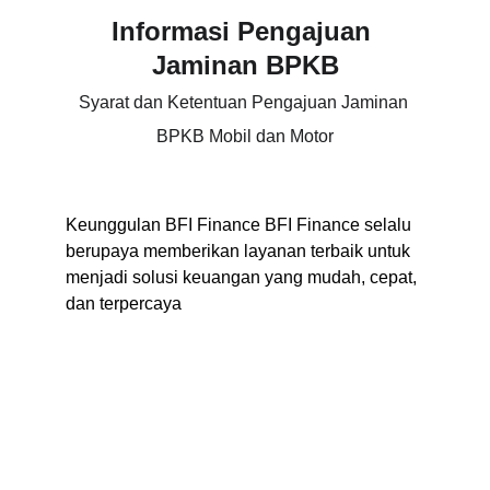
Informasi Pengajuan 
Jaminan BPKB
Syarat dan Ketentuan Pengajuan Jaminan 
BPKB Mobil dan Motor
Keunggulan BFI Finance BFI Finance selalu 
berupaya memberikan layanan terbaik untuk 
menjadi solusi keuangan yang mudah, cepat, 
dan terpercaya