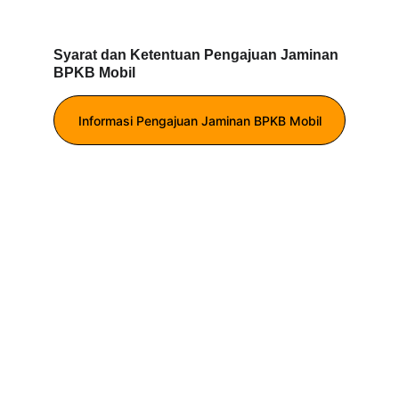
Syarat dan Ketentuan Pengajuan Jaminan 
BPKB Mobil
Informasi Pengajuan Jaminan BPKB Mobil