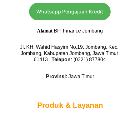
Whatsapp Pengajuan Kredit
Alamat 
BFI Finance Jombang
Jl. KH. Wahid Hasyim No.19, Jombang, Kec. 
Jombang, Kabupaten Jombang, Jawa Timur 
61413 . 
Telepon: 
(0321) 877804
Provinsi: 
Jawa Timur
Produk & Layanan
Akses Layanan di sini adalah :
✅ 
Simulasi kredit Jaminan BPKB Mobil