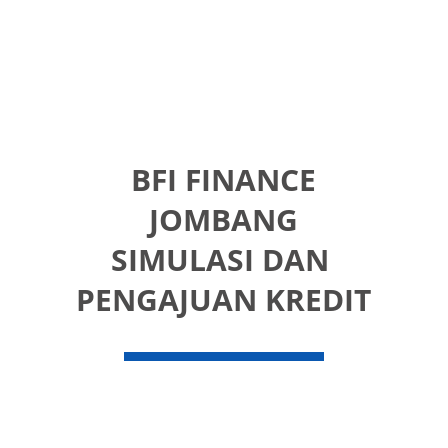
 BFI FINANCE 
JOMBANG
SIMULASI DAN 
PENGAJUAN KREDIT