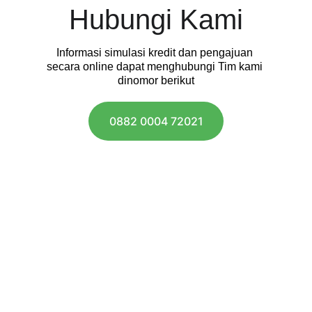
Hubungi Kami
Informasi simulasi kredit dan pengajuan 
secara online dapat menghubungi Tim kami 
dinomor berikut
0882 0004 72021