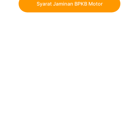
Syarat Jaminan BPKB Motor