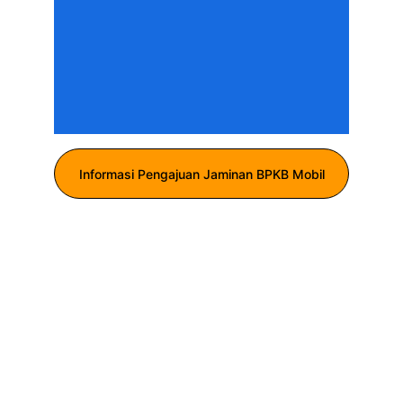
Informasi Pengajuan Jaminan BPKB Mobil