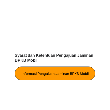
Syarat dan Ketentuan Pengajuan Jaminan 
BPKB Mobil
Informasi Pengajuan Jaminan BPKB Mobil