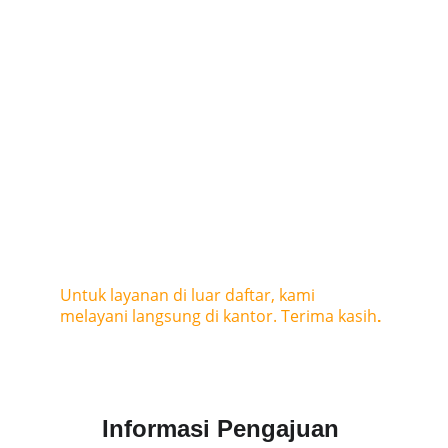
Informasi Pelunasan langsung ke kantor.
Informasi Tunggakan langsung ke 
kantor.
Request BPKB atau Pengambilan 
BPKB langsung ke kantor.
TOUP UP langsung ke kantor.
Untuk layanan di luar daftar, kami 
melayani langsung di kantor. Terima kasih
.
Informasi Pengajuan 