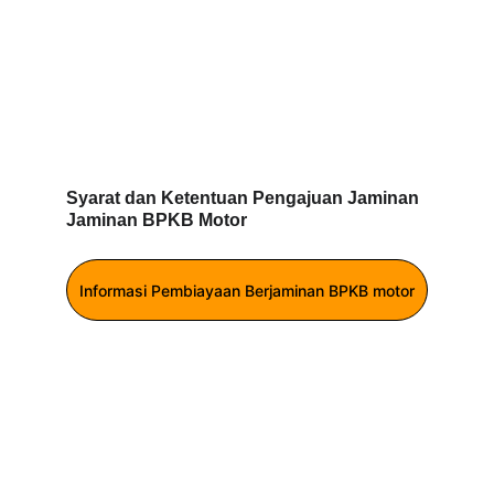
Syarat dan Ketentuan Pengajuan Jaminan 
Jaminan BPKB Motor
Informasi Pembiayaan Berjaminan BPKB motor