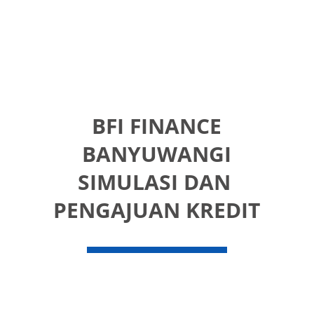
 BFI FINANCE 
BANYUWANGI
SIMULASI DAN 
PENGAJUAN KREDIT