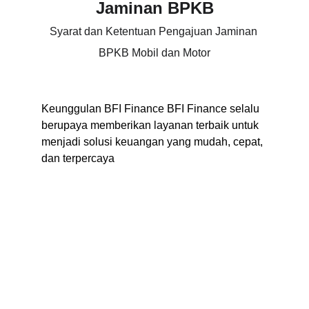
Jaminan BPKB
Syarat dan Ketentuan Pengajuan Jaminan 
BPKB Mobil dan Motor
Keunggulan BFI Finance BFI Finance selalu 
berupaya memberikan layanan terbaik untuk 
menjadi solusi keuangan yang mudah, cepat, 
dan terpercaya