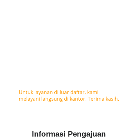
Informasi Pelunasan langsung ke kantor.
Informasi Tunggakan langsung ke 
kantor.
Request BPKB atau Pengambilan 
BPKB langsung ke kantor.
TOUP UP langsung ke kantor.
Untuk layanan di luar daftar, kami 
melayani langsung di kantor. Terima kasih
.
Informasi Pengajuan 