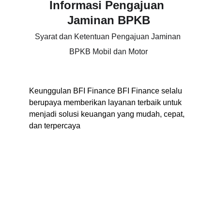
Informasi Pengajuan 
Jaminan BPKB
Syarat dan Ketentuan Pengajuan Jaminan 
BPKB Mobil dan Motor
Keunggulan BFI Finance BFI Finance selalu 
berupaya memberikan layanan terbaik untuk 
menjadi solusi keuangan yang mudah, cepat, 
dan terpercaya