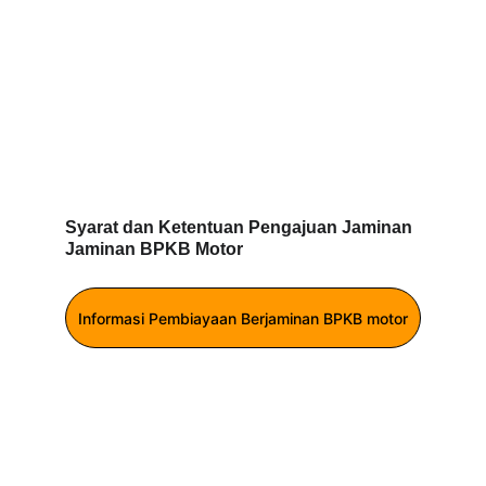
Syarat dan Ketentuan Pengajuan Jaminan 
Jaminan BPKB Motor
Informasi Pembiayaan Berjaminan BPKB motor