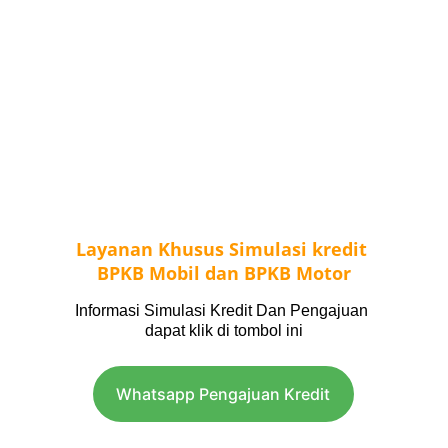
Layanan Khusus Simulasi kredit 
BPKB Mobil dan BPKB Motor
Informasi Simulasi Kredit Dan Pengajuan 
dapat klik di tombol ini
Whatsapp Pengajuan Kredit