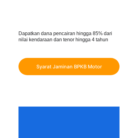
Dapatkan dana pencairan hingga 85% dari 
nilai kendaraan dan tenor hingga 4 tahun
Syarat Jaminan BPKB Motor