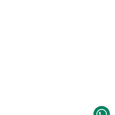
Hubungi Kami
0882 0004 72021
Halaman
Pengajuan Jaminan BPKB Motor
Peng
ajuan Jaminan BPKB Mobil