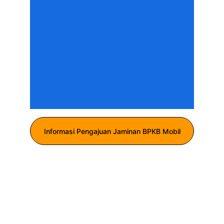
Informasi Pengajuan Jaminan BPKB Mobil