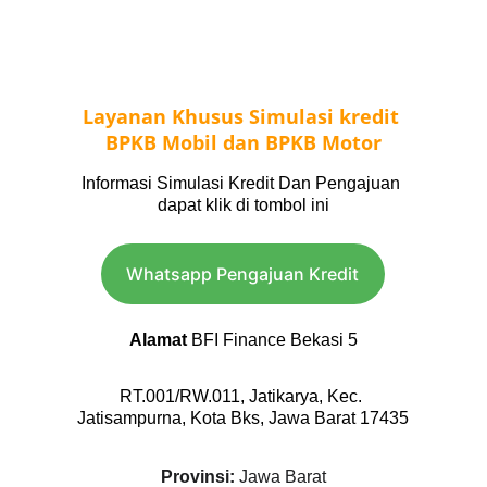
Layanan Khusus Simulasi kredit 
BPKB Mobil dan BPKB Motor
Informasi Simulasi Kredit Dan Pengajuan 
dapat klik di tombol ini
Whatsapp Pengajuan Kredit
Alamat 
BFI Finance Bekasi 5
RT.001/RW.011, Jatikarya, Kec. 
Jatisampurna, Kota Bks, Jawa Barat 17435
Provinsi
: 
Jawa Barat