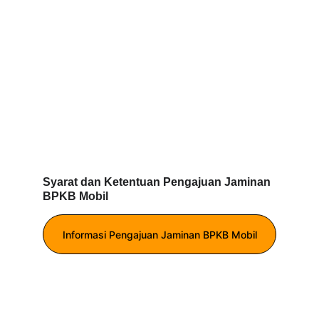
Syarat dan Ketentuan Pengajuan Jaminan 
BPKB Mobil
Informasi Pengajuan Jaminan BPKB Mobil