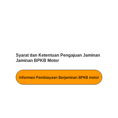
Syarat dan Ketentuan Pengajuan Jaminan 
Jaminan BPKB Motor
Informasi Pembiayaan Berjaminan BPKB motor