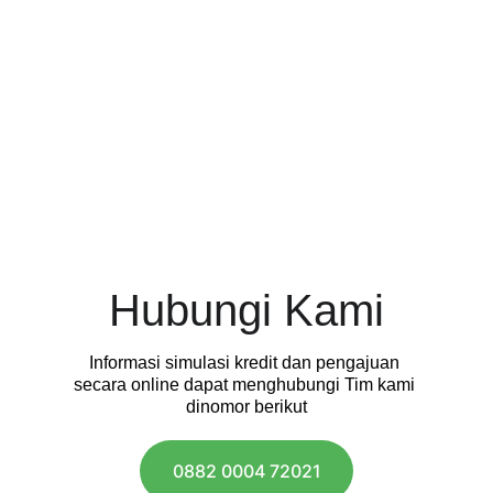
Hubungi Kami
Informasi simulasi kredit dan pengajuan 
secara online dapat menghubungi Tim kami 
dinomor berikut
0882 0004 72021