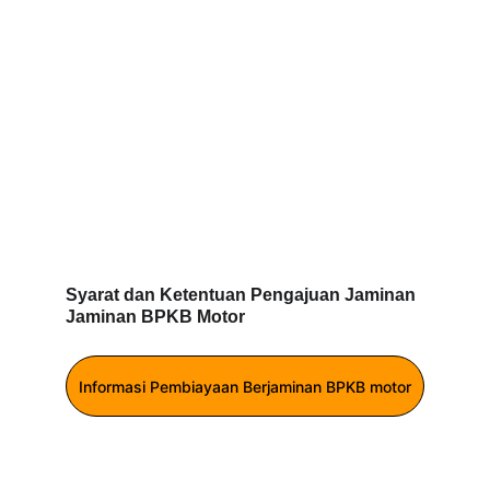
Syarat dan Ketentuan Pengajuan Jaminan 
Jaminan BPKB Motor
Informasi Pembiayaan Berjaminan BPKB motor