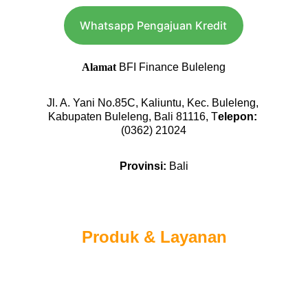
Whatsapp Pengajuan Kredit
Alamat 
BFI Finance Buleleng
Jl. A. Yani No.85C, Kaliuntu, Kec. Buleleng, 
Kabupaten Buleleng, Bali 81116, 
T
elepon: 
(0362) 21024
Provinsi: 
Bali
Produk & Layanan
Akses Layanan di sini adalah :
✅ 
Simulasi kredit Jaminan BPKB Mobil