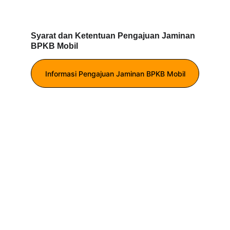
Syarat dan Ketentuan Pengajuan Jaminan 
BPKB Mobil
Informasi Pengajuan Jaminan BPKB Mobil