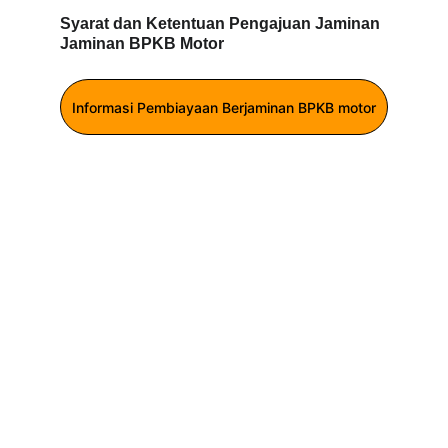
Syarat dan Ketentuan Pengajuan Jaminan 
Jaminan BPKB Motor
Informasi Pembiayaan Berjaminan BPKB motor