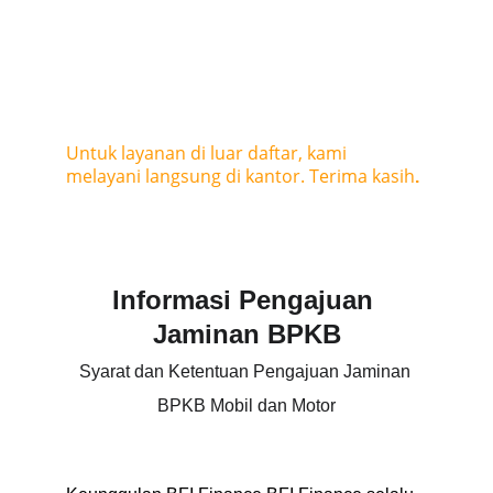
BPKB langsung ke kantor.
TOUP UP langsung ke kantor.
Untuk layanan di luar daftar, kami 
melayani langsung di kantor. Terima kasih
.
Informasi Pengajuan 
Jaminan BPKB
Syarat dan Ketentuan Pengajuan Jaminan 
BPKB Mobil dan Motor