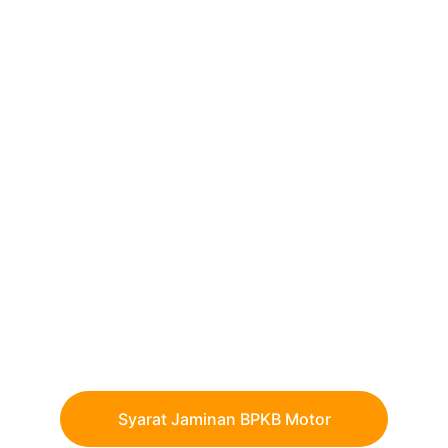
Dapatkan pinjaman dengan proses cepat dan tenor 
maksimal hingga 24 bulan.
Syarat Jaminan BPKB Motor