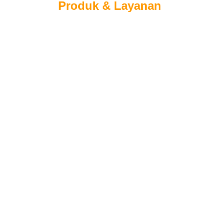
Produk & Layanan
Akses Layanan di sini adalah :
✅ 
Simulasi kredit Jaminan BPKB Mobil
✅ 
Simulasi kredit Jaminan BPKB Motor
✅ 
Pengajuan online Jaminan BPKB Mobil
✅ 
Pengajuan online Jaminan BPKB Motor
✅ 
10 Menit setelah melengkapi data From di 
WA, Kamu akan di hubungi petugas BFI 
Finance