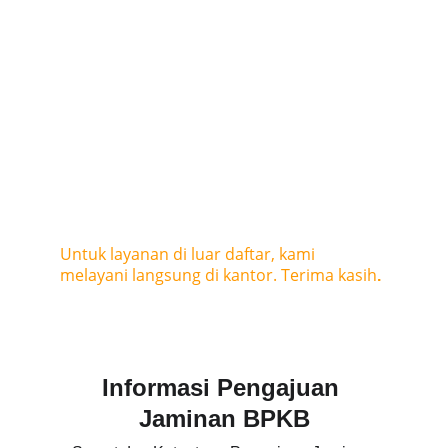
Informasi Pelunasan langsung ke kantor.
Informasi Tunggakan langsung ke 
kantor.
Request BPKB atau Pengambilan 
BPKB langsung ke kantor.
TOUP UP langsung ke kantor.
Untuk layanan di luar daftar, kami 
melayani langsung di kantor. Terima kasih
.
Informasi Pengajuan 
Jaminan BPKB